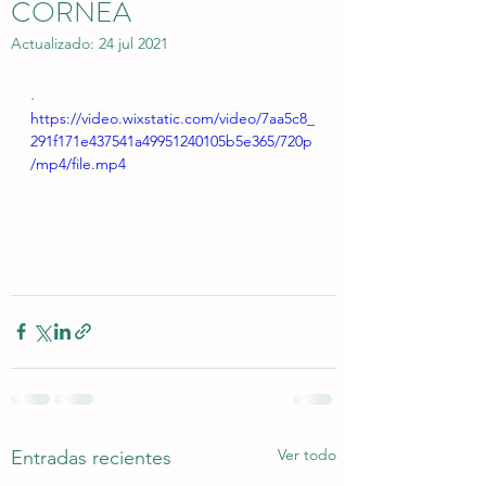
CORNEA
Actualizado:
24 jul 2021
.
https://video.wixstatic.com/video/7aa5c8_
291f171e437541a49951240105b5e365/720p
/mp4/file.mp4
Ver todo
Entradas recientes